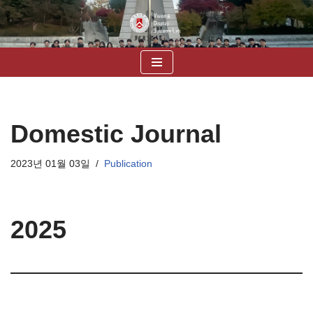
콘
텐
츠
로
건
너
Domestic Journal
뛰
기
2023년 01월 03일
Publication
2025