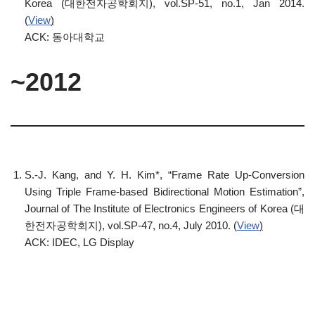
Korea (대한전자공학회지), vol.SP-51, no.1, Jan 2014.
(
View
)
ACK: 동아대학교
~2012
S.-J. Kang, and Y. H. Kim*, “Frame Rate Up-Conversion
Using Triple Frame-based Bidirectional Motion Estimation”,
Journal of The Institute of Electronics Engineers of Korea (대
한전자공학회지), vol.SP-47, no.4, July 2010. (
View
)
ACK: IDEC, LG Display