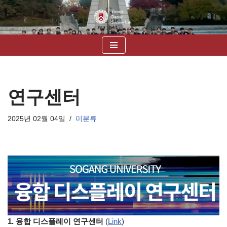
콘
텐
츠
로
건
너
연구센터
뛰
기
2025년 02월 04일
미분류
1. 융합 디스플레이 연구센터
(
Link
)