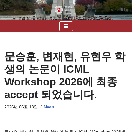
콘
텐
츠
로
건
너
문승훈, 변재현, 유현우 학
뛰
기
생의 논문이 ICML
Workshop 2026에 최종
accept 되었습니다.
2026년 06월 18일
News
문승훈, 변재현, 유현우 학생의 논문이 ICML Workshop 2026에