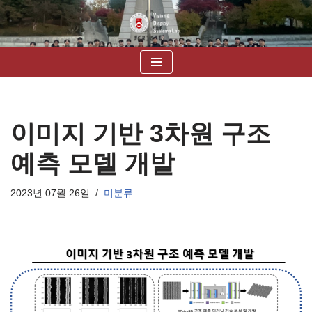
콘
텐
츠
로
건
너
이미지 기반 3차원 구조
뛰
기
예측 모델 개발
2023년 07월 26일
미분류