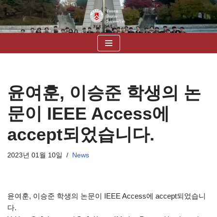
콘
텐
츠
로
건
너
윤여훈, 이승준 학생의 논
뛰
기
문이 IEEE Access에
accept되었습니다.
2023년 01월 10일
News
윤여훈, 이승준 학생의 논문이 IEEE Access에 accept되었습니
다.