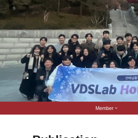
콘
텐
츠
로
건
너
뛰
기
Member